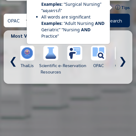
Examples:
“Surgical Nursing”
Tips
“ผดุงครรภ์”
All words are significant
Search
Examples:
“Adult Nursing
AND
Geriatric” “Nursing
AND
Most Views
Practice”
❮
❯
ThaiLis
Scientific e-
Reservation
OPAC
CINAHL
CU e-Libra
Resources