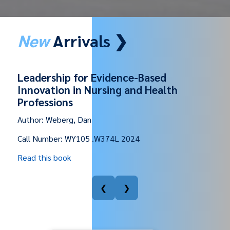
New
Arrivals ❯
Academic reading
Author:
Suphawat Pookcharoen
Call Number:
PE1121 .S959A 2022
Read this book
❮
❯