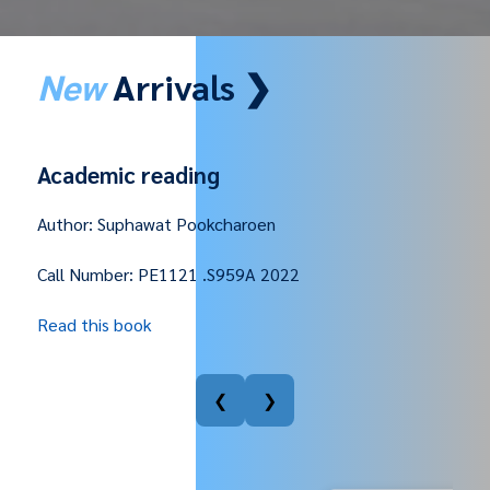
New
Arrivals ❯
Academic reading
Author:
Suphawat Pookcharoen
Call Number:
PE1121 .S959A 2022
Read this book
❮
❯