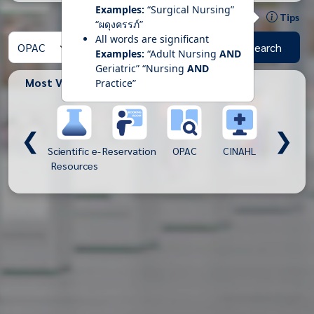
Examples:
“Surgical Nursing”
Tips
“ผดุงครรภ์”
All words are significant
Search
Examples:
“Adult Nursing
AND
Geriatric” “Nursing
AND
Most Views
Practice”
❮
❯
ThaiLis
Scientific e-
Reservation
OPAC
CINAHL
CU e-Libra
Resources