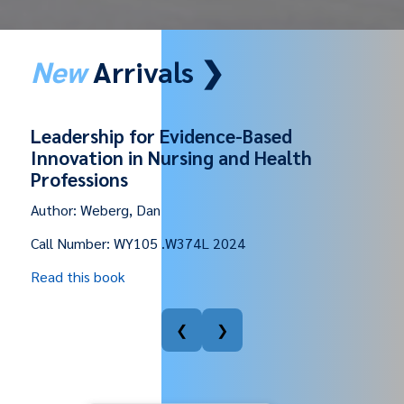
New
Arrivals ❯
Academic reading
Author:
Suphawat Pookcharoen
Call Number:
PE1121 .S959A 2022
Read this book
❮
❯