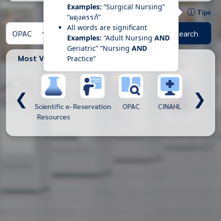
Examples:
“Surgical Nursing”
Tips
“ผดุงครรภ์”
All words are significant
Search
Examples:
“Adult Nursing
AND
Geriatric” “Nursing
AND
Most Views
Practice”
❮
❯
ThaiLis
Scientific e-
Reservation
OPAC
CINAHL
CU e-Libra
Resources