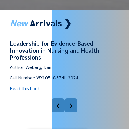
New
Arrivals ❯
Academic reading
Author:
Suphawat Pookcharoen
Call Number:
PE1121 .S959A 2022
Read this book
❮
❯