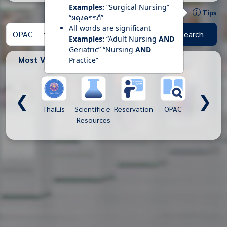
Examples:
“Surgical Nursing”
Tips
“ผดุงครรภ์”
All words are significant
Search
Examples:
“Adult Nursing
AND
Geriatric” “Nursing
AND
Most Views
Practice”
❮
❯
ThaiLis
Scientific e-
Reservation
OPAC
CINAHL
CU e-Libra
Resources