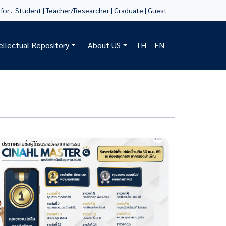
for...
Student
|
Teacher/Researcher
|
Graduate
|
Guest
tellectual Repository
About US
TH
EN