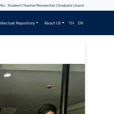
for...
Student
|
Teacher/Researcher
|
Graduate
|
Guest
tellectual Repository
About US
TH
EN