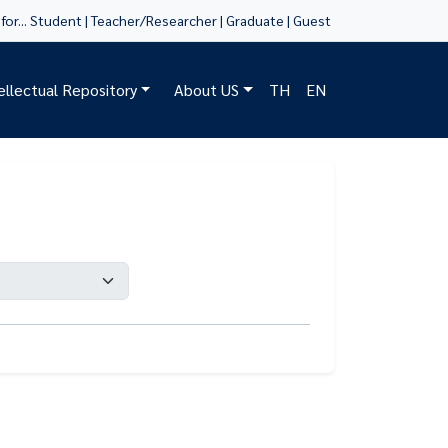
for...
Student
|
Teacher/Researcher
|
Graduate
|
Guest
tellectual Repository
About US
TH
EN